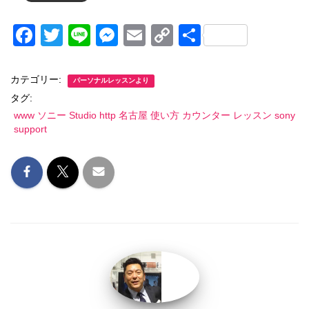
F
T
Li
M
E
C
共
a
wi
n
e
m
o
有
c
tt
e
ss
ail
p
カテゴリー:
パーソナルレッスンより
e
er
e
y
タグ:
www ソニー Studio http 名古屋 使い方 カウンター レッスン sony
b
n
Li
support
o
g
n
o
er
k
k