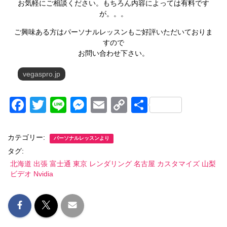
お気軽にご相談ください。もちろん内容によっては有料です
が。。。
ご興味ある方はパーソナルレッスンもご好評いただいておりま
すので
お問い合わせ下さい。
vegaspro.jp
F
T
Li
M
E
C
共
a
wi
n
e
m
o
有
c
tt
e
ss
ail
p
カテゴリー:
パーソナルレッスンより
e
er
e
y
タグ:
北海道 出張 富士通 東京 レンダリング 名古屋 カスタマイズ 山梨
b
n
Li
ビデオ Nvidia
o
g
n
o
er
k
k