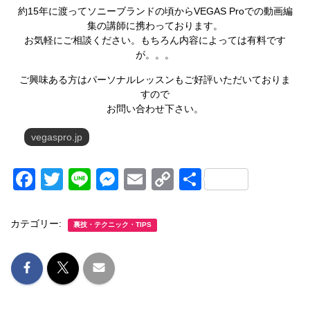
約15年に渡ってソニーブランドの頃からVEGAS Proでの動画編
集の講師に携わっております。
お気軽にご相談ください。もちろん内容によっては有料です
が。。。
ご興味ある方はパーソナルレッスンもご好評いただいておりま
すので
お問い合わせ下さい。
vegaspro.jp
F
T
Li
M
E
C
共
a
wi
n
e
m
o
有
c
tt
e
ss
ail
p
カテゴリー:
裏技・テクニック・TIPS
e
er
e
y
b
n
Li
o
g
n