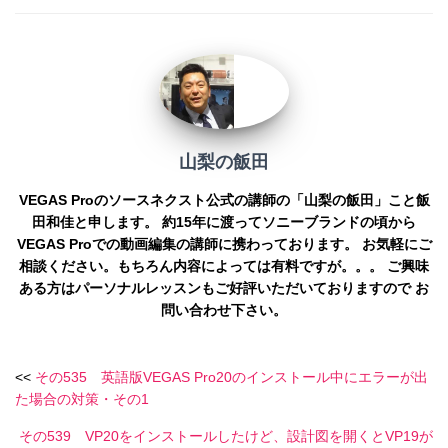
o
er
k
k
山梨の飯田
VEGAS Proのソースネクスト公式の講師の「山梨の飯田」こと飯
田和佳と申します。 約15年に渡ってソニーブランドの頃から
VEGAS Proでの動画編集の講師に携わっております。 お気軽にご
相談ください。もちろん内容によっては有料ですが。。。 ご興味
ある方はパーソナルレッスンもご好評いただいておりますので お
問い合わせ下さい。
<<
その535 英語版VEGAS Pro20のインストール中にエラーが出
た場合の対策・その1
その539 VP20をインストールしたけど、設計図を開くとVP19が