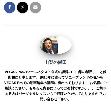
o
er
k
k
山梨の飯田
VEGAS Proのソースネクスト公式の講師の「山梨の飯田」こと飯
田和佳と申します。 約15年に渡ってソニーブランドの頃から
VEGAS Proでの動画編集の講師に携わっております。 お気軽にご
相談ください。もちろん内容によっては有料ですが。。。 ご興味
ある方はパーソナルレッスンもご好評いただいておりますので お
問い合わせ下さい。