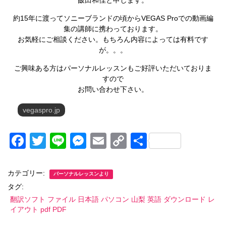
飯田和佳と申します。
約15年に渡ってソニーブランドの頃からVEGAS Proでの動画編
集の講師に携わっております。
お気軽にご相談ください。もちろん内容によっては有料です
が。。。
ご興味ある方はパーソナルレッスンもご好評いただいておりま
すので
お問い合わせ下さい。
vegaspro.jp
F
T
Li
M
E
C
共
a
wi
n
e
m
o
有
c
tt
e
ss
ail
p
カテゴリー:
パーソナルレッスンより
e
er
e
y
タグ:
翻訳ソフト ファイル 日本語 パソコン 山梨 英語 ダウンロード レ
b
n
Li
イアウト pdf PDF
o
g
n