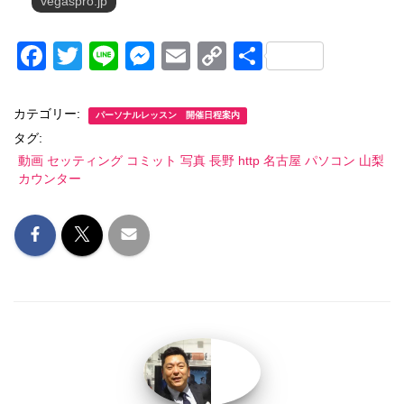
vegaspro.jp
F
T
Li
M
E
C
共
a
wi
n
e
m
o
有
c
tt
e
ss
ail
p
カテゴリー:
パーソナルレッスン 開催日程案内
e
er
e
y
タグ:
動画 セッティング コミット 写真 長野 http 名古屋 パソコン 山梨
b
n
Li
カウンター
o
g
n
o
er
k
k