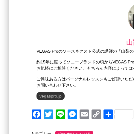
山
VEGAS Proのソースネクスト公式の講師の「山
約15年に渡ってソニーブランドの頃からVEGAS 
お気軽にご相談ください。もちろん内容によっては
ご興味ある方はパーソナルレッスンもご好評いただ
お問い合わせ下さい。
vegaspro.jp
F
T
Li
M
E
C
共
a
wi
n
e
m
o
有
c
tt
e
ss
ail
p
カテゴリー:
パーソナルレッスンより