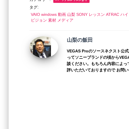
e
er
e
y
タグ:
VAIO windows 動画 山梨 SONY レッスン ATRAC ハイ
b
n
Li
ビジョン 素材 メディア
o
g
n
o
er
k
山梨の飯田
k
VEGAS Proのソースネクスト
ってソニーブランドの頃からVEG
談ください。もちろん内容によっ
評いただいておりますので お問