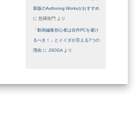
新版のAuthoring Worksがおすすめ
に
怒羅衛門
より
「動画編集初心者は自作PCを避け
るべき！」とイイダが言える7つの
理由
に
JSOGA
より