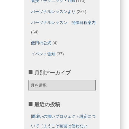
裏技・テクニック・Tips
(110)
パーソナルレッスンより
(254)
パーソナルレッスン 開催日程案内
(64)
飯田の公式
(4)
イベント告知
(37)
月別アーカイブ
月
別
ア
ー
最近の投稿
カ
イ
間違いの無いプロジェクト設定につ
ブ
いて（ようこそ画面は使わない