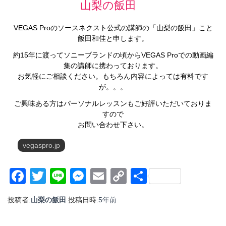
山梨の飯田
VEGAS Proのソースネクスト公式の講師の「山梨の飯田」こと
飯田和佳と申します。
約15年に渡ってソニーブランドの頃からVEGAS Proでの動画編
集の講師に携わっております。
お気軽にご相談ください。もちろん内容によっては有料です
が。。。
ご興味ある方はパーソナルレッスンもご好評いただいておりま
すので
お問い合わせ下さい。
vegaspro.jp
Facebook
Twitter
Line
Messenger
Email
Copy
共
Link
有
投稿者:
山梨の飯田
投稿日時:
5年
前