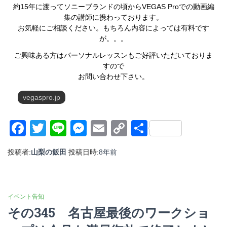
約15年に渡ってソニーブランドの頃からVEGAS Proでの動画編
集の講師に携わっております。
お気軽にご相談ください。もちろん内容によっては有料です
が。。。
ご興味ある方はパーソナルレッスンもご好評いただいておりま
すので
お問い合わせ下さい。
vegaspro.jp
Facebook
Twitter
Line
Messenger
Email
Copy
共
Link
有
投稿者:
山梨の飯田
投稿日時:
8年
前
イベント告知
その345 名古屋最後のワークショ