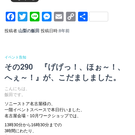
Facebook
Twitter
Line
Messenger
Email
Copy
共
Link
有
投稿者:
山梨の飯田
投稿日時:
8年
前
イベント告知
その290 『げげっ！、ほぉ～！、
へぇ～！』が、こだましました。
こんにちは、
飯田です。
ソニーストア名古屋様の、
一階イベントスペースで本日行いました、
名古屋会場・10月ワークショップでは、
13時30分から16時30分までの
3時間にわたり、