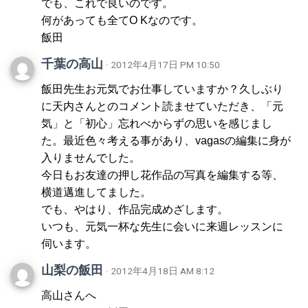
でも、これで良いのです。
何があっても全てO Kなのです。
飯田
千葉の高山
· 2012年4月17日 PM 10:50
飯田先生お元気でお仕事していますか？久しぶり
に天内さんとのコメント読ませていただき、「元
気」と「初心」忘れべからずの思いを感じまし
た。最近色々考える事があり、vagasの編集に身が
入りませんでした。
今日もお友達の押し花作品の写真を編集する等、
横道邁進してました。
でも、やはり、作品完成めざします。
いつも、元気一杯な先生に会いに来週レッスンに
伺います。
山梨の飯田
· 2012年4月18日 AM 8:12
高山さんへ