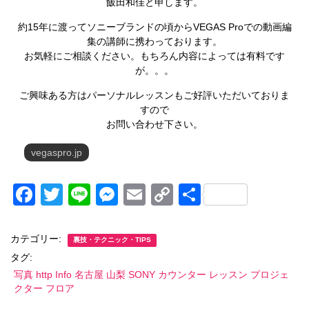
飯田和佳と申します。
約15年に渡ってソニーブランドの頃からVEGAS Proでの動画編
集の講師に携わっております。
お気軽にご相談ください。もちろん内容によっては有料です
が。。。
ご興味ある方はパーソナルレッスンもご好評いただいておりま
すので
お問い合わせ下さい。
vegaspro.jp
F
T
Li
M
E
C
共
a
wi
n
e
m
o
有
c
tt
e
ss
ail
p
カテゴリー:
裏技・テクニック・TIPS
e
er
e
y
タグ:
写真 http Info 名古屋 山梨 SONY カウンター レッスン プロジェ
b
n
Li
クター フロア
o
g
n