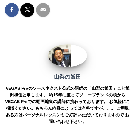
o
er
k
k
山梨の飯田
VEGAS Proのソースネクスト公式の講師の「山梨の飯田」こと飯
田和佳と申します。 約15年に渡ってソニーブランドの頃から
VEGAS Proでの動画編集の講師に携わっております。 お気軽にご
相談ください。もちろん内容によっては有料ですが。。。 ご興味
ある方はパーソナルレッスンもご好評いただいておりますので お
問い合わせ下さい。