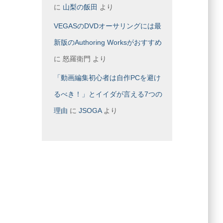
に
山梨の飯田
より
VEGASのDVDオーサリングには最
新版のAuthoring Worksがおすすめ
に
怒羅衛門
より
「動画編集初心者は自作PCを避け
るべき！」とイイダが言える7つの
理由
に
JSOGA
より