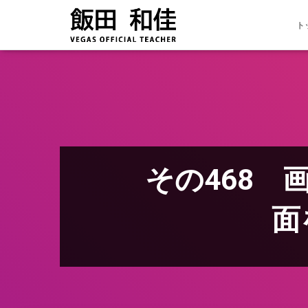
ト
その468
面