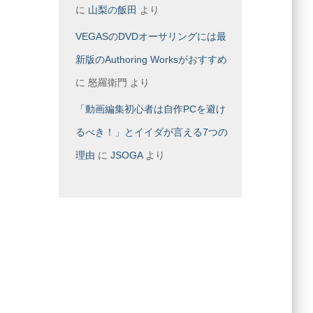
に
山梨の飯田
より
VEGASのDVDオーサリングには最
新版のAuthoring Worksがおすすめ
に
怒羅衛門
より
「動画編集初心者は自作PCを避け
るべき！」とイイダが言える7つの
理由
に
JSOGA
より