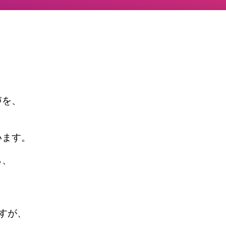
声を、
います。
ら、
すが、