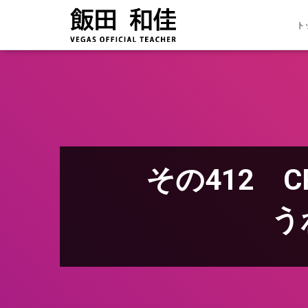
ト
その412 C
う