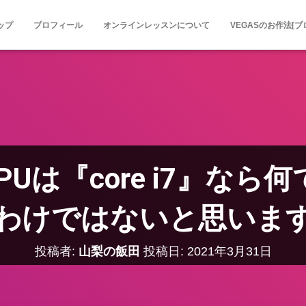
ップ
プロフィール
オンラインレッスンについて
VEGASのお作法[ブ
PUは『core i7』な
わけではないと思いま
投稿者:
山梨の飯田
投稿日:
2021年3月31日