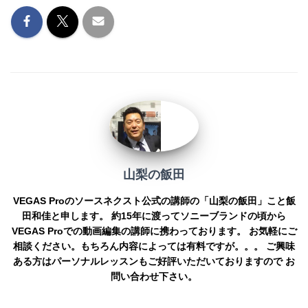
b
n
Li
o
g
n
o
er
k
k
山梨の飯田
VEGAS Proのソースネクスト公式の講師の「山梨の飯田」こと飯
田和佳と申します。 約15年に渡ってソニーブランドの頃から
VEGAS Proでの動画編集の講師に携わっております。 お気軽にご
相談ください。もちろん内容によっては有料ですが。。。 ご興味
ある方はパーソナルレッスンもご好評いただいておりますので お
問い合わせ下さい。