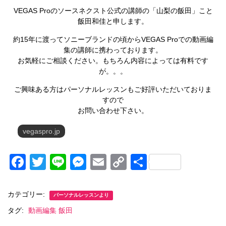
VEGAS Proのソースネクスト公式の講師の「山梨の飯田」こと
飯田和佳と申します。
約15年に渡ってソニーブランドの頃からVEGAS Proでの動画編
集の講師に携わっております。
お気軽にご相談ください。もちろん内容によっては有料です
が。。。
ご興味ある方はパーソナルレッスンもご好評いただいておりま
すので
お問い合わせ下さい。
vegaspro.jp
F
T
Li
M
E
C
共
a
wi
n
e
m
o
有
c
tt
e
ss
ail
p
カテゴリー:
パーソナルレッスンより
e
er
e
y
タグ:
動画編集 飯田