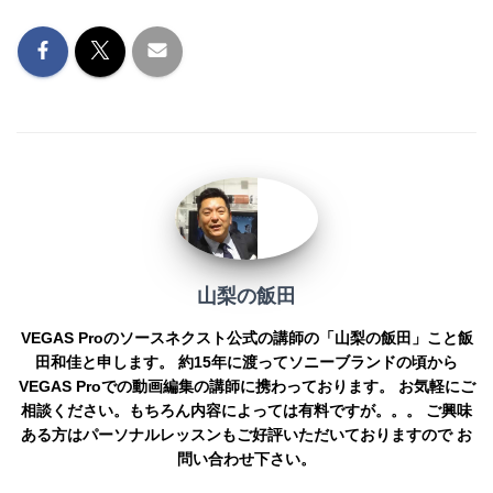
o
g
n
o
er
k
k
山梨の飯田
VEGAS Proのソースネクスト公式の講師の「山梨の飯田」こと飯
田和佳と申します。 約15年に渡ってソニーブランドの頃から
VEGAS Proでの動画編集の講師に携わっております。 お気軽にご
相談ください。もちろん内容によっては有料ですが。。。 ご興味
ある方はパーソナルレッスンもご好評いただいておりますので お
問い合わせ下さい。