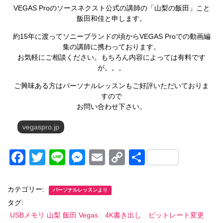
VEGAS Proのソースネクスト公式の講師の「山梨の飯田」こと
飯田和佳と申します。
約15年に渡ってソニーブランドの頃からVEGAS Proでの動画編
集の講師に携わっております。
お気軽にご相談ください。もちろん内容によっては有料です
が。。。
ご興味ある方はパーソナルレッスンもご好評いただいておりま
すので
お問い合わせ下さい。
vegaspro.jp
F
T
Li
M
E
C
共
a
wi
n
e
m
o
有
c
tt
e
ss
ail
p
カテゴリー:
パーソナルレッスンより
e
er
e
y
タグ:
USBメモリ 山梨 飯田 Vegas 4K書き出し ビットレート変更
b
n
Li