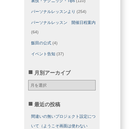
裏技・テクニック・Tips
(110)
パーソナルレッスンより
(254)
パーソナルレッスン 開催日程案内
(64)
飯田の公式
(4)
イベント告知
(37)
月別アーカイブ
月
別
ア
ー
最近の投稿
カ
イ
間違いの無いプロジェクト設定につ
ブ
いて（ようこそ画面は使わない