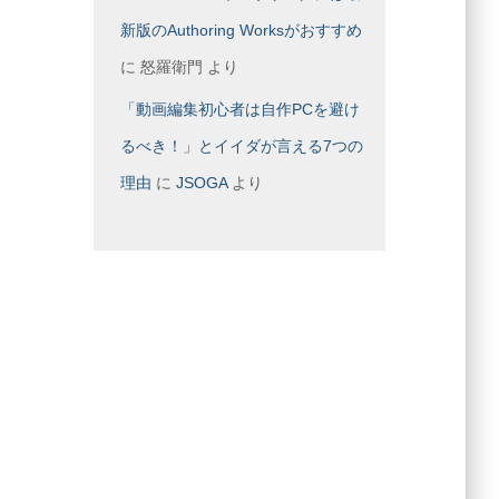
新版のAuthoring Worksがおすすめ
に
怒羅衛門
より
「動画編集初心者は自作PCを避け
るべき！」とイイダが言える7つの
理由
に
JSOGA
より