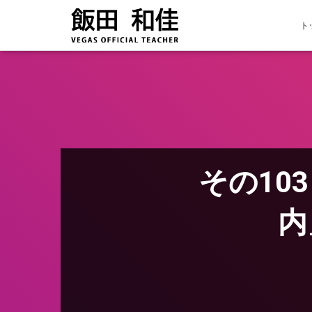
ト
その10
Vega