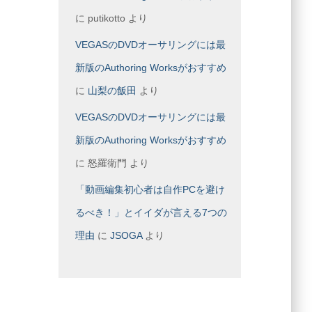
に
putikotto
より
VEGASのDVDオーサリングには最
新版のAuthoring Worksがおすすめ
に
山梨の飯田
より
VEGASのDVDオーサリングには最
新版のAuthoring Worksがおすすめ
に
怒羅衛門
より
「動画編集初心者は自作PCを避け
るべき！」とイイダが言える7つの
理由
に
JSOGA
より