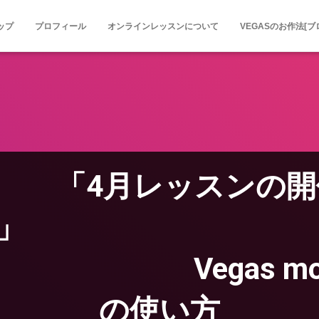
ップ
プロフィール
オンラインレッスンについて
VEGASのお作法[ブ
3 「4月レッスンの
内
s movie s
の使い方