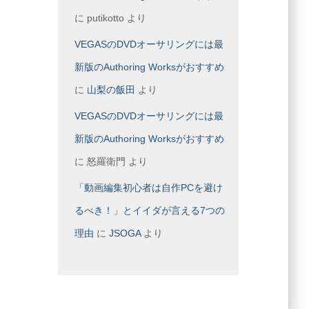
に
putikotto
より
VEGASのDVDオーサリングには最
新版のAuthoring Worksがおすすめ
に
山梨の飯田
より
VEGASのDVDオーサリングには最
新版のAuthoring Worksがおすすめ
に
怒羅衛門
より
「動画編集初心者は自作PCを避け
るべき！」とイイダが言える7つの
理由
に
JSOGA
より