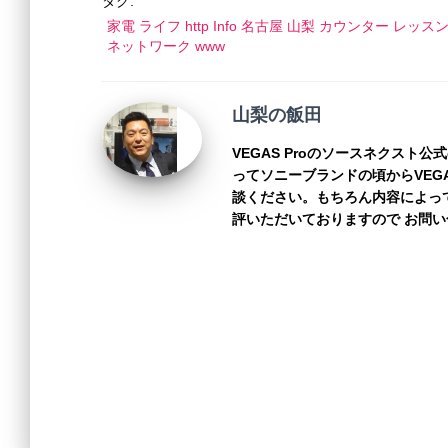
e
er
e
y
タグ:
家電 ライフ http Info 名古屋 山梨 カウンター レッス
b
n
Li
ネットワーク www
o
g
n
o
er
k
山梨の飯田
k
VEGAS Proのソースネクスト
ってソニーブランドの頃からVEG
談ください。もちろん内容によっ
評いただいておりますので お問