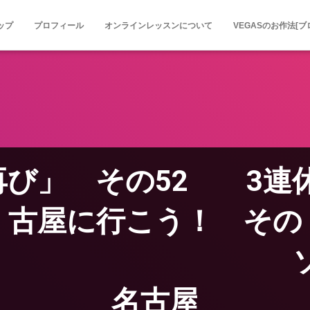
ップ
プロフィール
オンラインレッスンについて
VEGASのお作法[ブ
、再び」 その52 3
古屋に行こう！ その
ソニー
名古屋