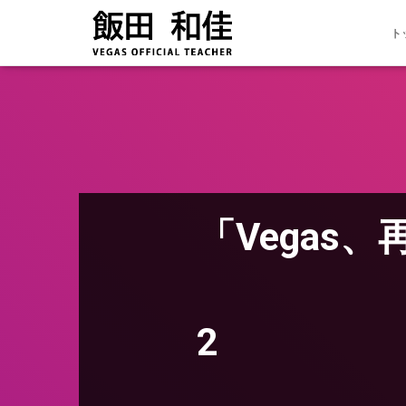
ト
「Vegas
2 