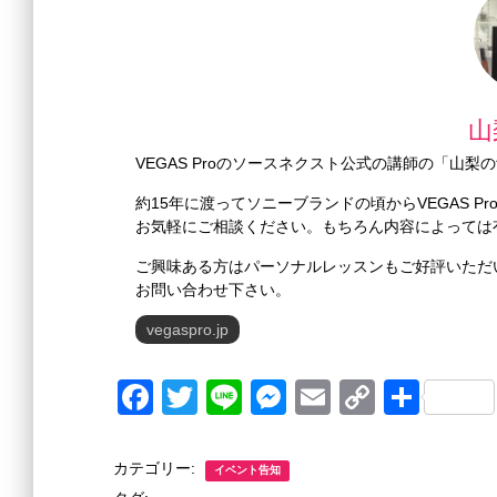
山
VEGAS Proのソースネクスト公式の講師の「山
約15年に渡ってソニーブランドの頃からVEGAS 
お気軽にご相談ください。もちろん内容によっては
ご興味ある方はパーソナルレッスンもご好評いただ
お問い合わせ下さい。
vegaspro.jp
F
T
Li
M
E
C
共
a
wi
n
e
m
o
有
c
tt
e
ss
ail
p
カテゴリー:
イベント告知