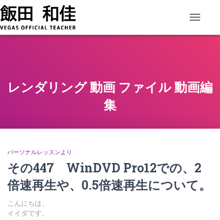
ナビゲー
レンダリング 動画 ファイル 動画編
集
パーソナルレッスンより
その447 WinDVD Pro12での、2
倍速再生や、0.5倍速再生について。
こんにちは、
イイダです。