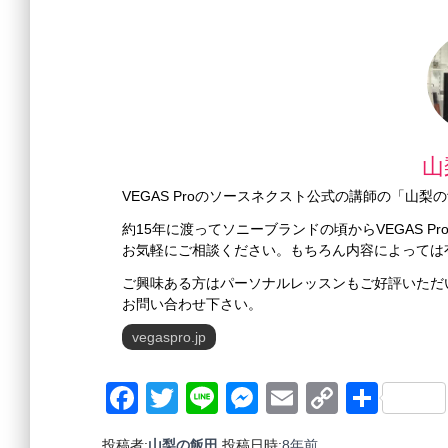
山
VEGAS Proのソースネクスト公式の講師の「山
約15年に渡ってソニーブランドの頃からVEGAS 
お気軽にご相談ください。もちろん内容によっては
ご興味ある方はパーソナルレッスンもご好評いただ
お問い合わせ下さい。
vegaspro.jp
Facebook
Twitter
Line
Messenger
Email
Copy
共
Link
有
投稿者:
山梨の飯田
投稿日時:
8年
前