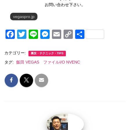
お問い合わせ下さい。
vegaspro.jp
F
T
Li
M
E
C
共
a
wi
n
e
m
o
有
c
tt
e
ss
ail
p
カテゴリー:
裏技・テクニック・TIPS
e
er
e
y
タグ:
飯田 VEGAS ファイルI/O NVENC
b
n
Li
o
g
n
o
er
k
k