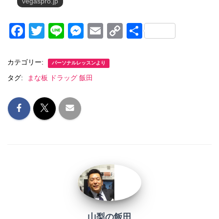
vegaspro.jp
F
T
Li
M
E
C
共
a
wi
n
e
m
o
有
c
tt
e
ss
ail
p
カテゴリー:
パーソナルレッスンより
e
er
e
y
タグ:
まな板 ドラッグ 飯田
b
n
Li
o
g
n
o
er
k
k
山梨の飯田