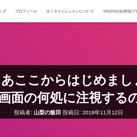
ップ
プロフィール
オンラインレッスンについて
VEGASのお作法[ブ
 さあここからはじめまし
as画面の何処に注視する
投稿者:
山梨の飯田
投稿日:
2018年11月12日