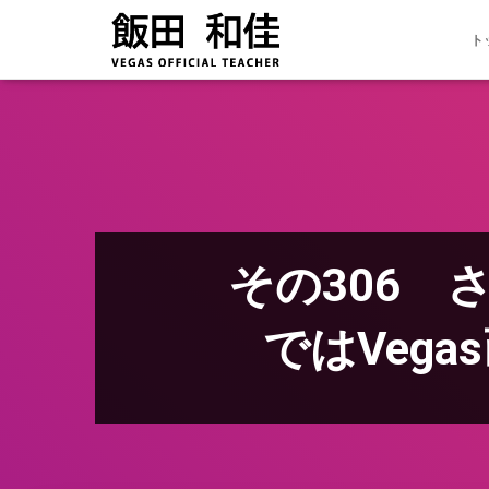
ト
その306
ではVeg