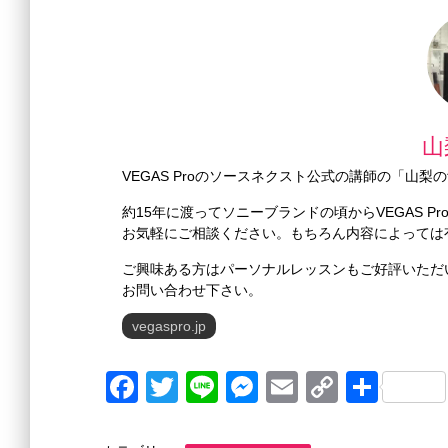
山
VEGAS Proのソースネクスト公式の講師の「山
約15年に渡ってソニーブランドの頃からVEGAS 
お気軽にご相談ください。もちろん内容によっては
ご興味ある方はパーソナルレッスンもご好評いただ
お問い合わせ下さい。
vegaspro.jp
F
T
Li
M
E
C
共
a
wi
n
e
m
o
有