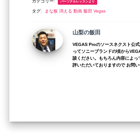
c
tt
e
ss
ail
p
カテゴリー:
パーソナルレッスンより
e
er
e
y
タグ:
まな板 消える 動画 飯田 Vegas
b
n
Li
o
g
n
山梨の飯田
o
er
k
VEGAS Proのソースネクスト
k
ってソニーブランドの頃からVEG
談ください。もちろん内容によっ
評いただいておりますので お問