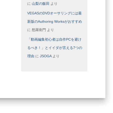
に
山梨の飯田
より
VEGASのDVDオーサリングには最
新版のAuthoring Worksがおすすめ
に
怒羅衛門
より
「動画編集初心者は自作PCを避け
るべき！」とイイダが言える7つの
理由
に
JSOGA
より