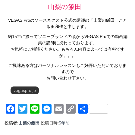
山梨の飯田
VEGAS Proのソースネクスト公式の講師の「山梨の飯田」こと
飯田和佳と申します。
約15年に渡ってソニーブランドの頃からVEGAS Proでの動画編
集の講師に携わっております。
お気軽にご相談ください。もちろん内容によっては有料です
が。。。
ご興味ある方はパーソナルレッスンもご好評いただいておりま
すので
お問い合わせ下さい。
vegaspro.jp
Facebook
Twitter
Line
Messenger
Email
Copy
共
Link
有
投稿者:
山梨の飯田
投稿日時:
5年
前