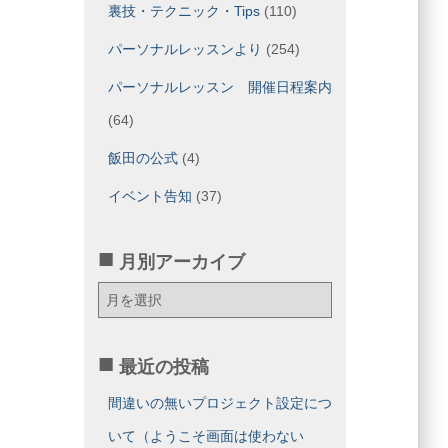
裏技・テクニック・Tips
(110)
パーソナルレッスンより
(254)
パーソナルレッスン 開催日程案内
(64)
飯田の公式
(4)
イベント告知
(37)
月別アーカイブ
月
別
ア
ー
最近の投稿
カ
イ
間違いの無いプロジェクト設定につ
ブ
いて（ようこそ画面は使わない