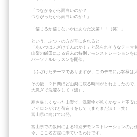
「つながるから面白いのか？
つながったから面白いのか！」
「信じるか信じないかはあなた次第！！（笑）」
という、ふつ～の方が耳にされると
「あいつはふざけてんのか！」と怒られそうなテーマ
山梨の飯田による週末の特別デモンストレーションを
パーソナルレッスンを開催。
（ふざけたテーマでありますが、このデモにお客様は
その後、２日間ほど山梨に戻る時間がとれましたので
大急ぎで洗濯をして（涙）、
寒さ厳しくなった山梨で、洗濯物が乾くかな～と不安
アイロンがけと荷造りをして（またまた涙！・笑）
富山県に向けて出発。
富山県での飯田による特別デモンストレーションのお
今、ここ名古屋に来ているわけです。