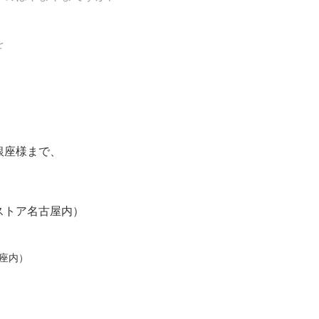
を
銀座様まで、
ストア名古屋内）
座内）