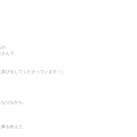
名の
はさんで、
大喜びをしてくださっています！）
、
になりながら、
仕事を終えて、