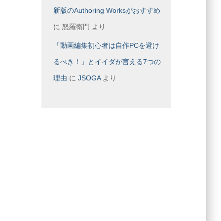
新版のAuthoring Worksがおすすめ
に
怒羅衛門
より
「動画編集初心者は自作PCを避け
るべき！」とイイダが言える7つの
理由
に
JSOGA
より