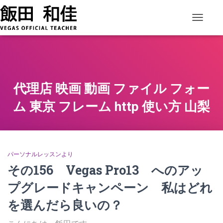
ナビゲー
代理店 映画 動画 ファイル フォー
ム 東京 フレーム http 使い方 山梨
パーソナルレッスンより
その156 Vegas Pro13 へのアッ
プグレードキャンペーン 私はどれ
を選んだら良いの？