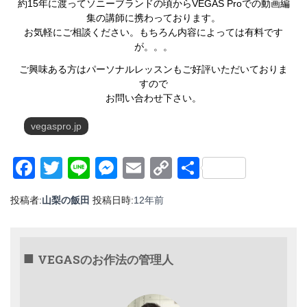
約15年に渡ってソニーブランドの頃からVEGAS Proでの動画編
集の講師に携わっております。
お気軽にご相談ください。もちろん内容によっては有料です
が。。。
ご興味ある方はパーソナルレッスンもご好評いただいておりま
すので
お問い合わせ下さい。
vegaspro.jp
Facebook
Twitter
Line
Messenger
Email
Copy
共
Link
有
投稿者:
山梨の飯田
投稿日時:
12年
前
VEGASのお作法の管理人