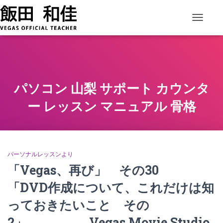
ナビゲー
パソコン 山梨 サポート カウンタ
ー レッスン マニュアル 骨格
パーソナルレッスンより
「Vegas、再び」 その30
「DVD作成について、これだけは知
っておきたいこと その
2」 Vegas Movie Studio