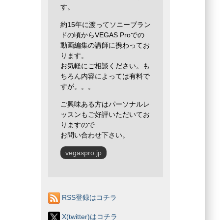
す。
約15年に渡ってソニーブラン
ドの頃からVEGAS Proでの
動画編集の講師に携わってお
ります。
お気軽にご相談ください。も
ちろん内容によっては有料で
すが。。。
ご興味ある方はパーソナルレ
ッスンもご好評いただいてお
りますので
お問い合わせ下さい。
vegaspro.jp
RSS登録はコチラ
X(twitter)はコチラ