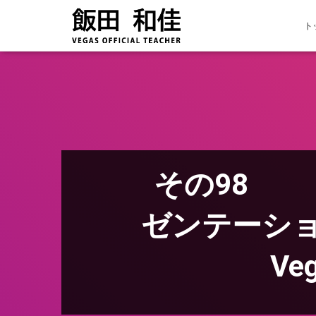
ト
その98 「P
ゼンテー
Ve