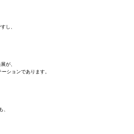
ですし、
発展が、
テーションであります。
 も、