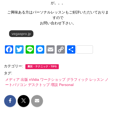
が。。。
ご興味ある方はパーソナルレッスンもご好評いただいておりま
すので
お問い合わせ下さい。
vegaspro.jp
F
T
Li
M
E
C
共
a
wi
n
e
m
o
有
c
tt
e
ss
ail
p
カテゴリー:
裏技・テクニック・TIPS
e
er
e
y
タグ:
メディア 出版 nVidia ワークショップ グラフィック レッスン ノ
b
n
Li
ートパソコン デスクトップ 増設 Personal
o
g
n
o
er
k
k