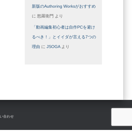
新版のAuthoring Worksがおすすめ
に
怒羅衛門
より
「動画編集初心者は自作PCを避け
るべき！」とイイダが言える7つの
理由
に
JSOGA
より
い合わせ