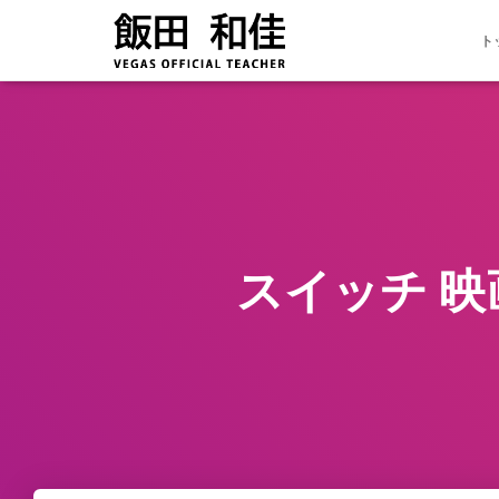
ト
スイッチ 映