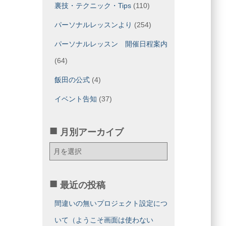
裏技・テクニック・Tips
(110)
パーソナルレッスンより
(254)
パーソナルレッスン 開催日程案内
(64)
飯田の公式
(4)
イベント告知
(37)
月別アーカイブ
月
別
ア
ー
最近の投稿
カ
イ
間違いの無いプロジェクト設定につ
ブ
いて（ようこそ画面は使わない