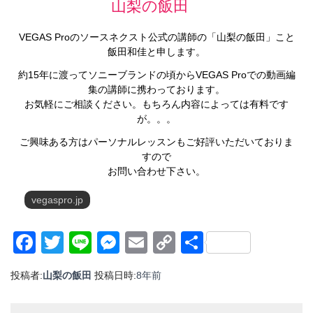
山梨の飯田
VEGAS Proのソースネクスト公式の講師の「山梨の飯田」こと
飯田和佳と申します。
約15年に渡ってソニーブランドの頃からVEGAS Proでの動画編
集の講師に携わっております。
お気軽にご相談ください。もちろん内容によっては有料です
が。。。
ご興味ある方はパーソナルレッスンもご好評いただいておりま
すので
お問い合わせ下さい。
vegaspro.jp
Facebook
Twitter
Line
Messenger
Email
Copy
共
Link
有
投稿者:
山梨の飯田
投稿日時:
8年
前